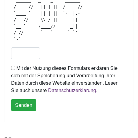
  ______   _    _     ______  

 /_____// | || | ||  /_   _// 

 `____ `  | || | ||  `-| |,-  

 /___//   | \\_/ ||    | ||   

 `__ `     \____//     |_||   

 /_//       `---`      `-`'   

Mit der Nutzung dieses Formulars erklären Sie
sich mit der Speicherung und Verarbeitung Ihrer
Daten durch diese Website einverstanden. Lesen
Sie auch unsere
Datenschutzerklärung
.