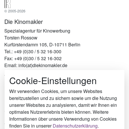
© 2005-2026
Die Kinomakler
Spezialagentur für Kinowerbung
Torsten Rossow
Kurfürstendamm 105, D-10711 Berlin
Tel.: +49 (0)30 / 5 32 16-300
Fax: +49 (0)30 / 5 32 16-302
Email: info(at)diekinomakler.de
Cookie-Einstellungen
Werben in Städten
Berlin
Hamburg
Wir verwenden Cookies, um unsere Websites
München
bereitzustellen und zu sichern sowie um die Nutzung
Köln
unserer Websites zu analysieren, damit wir Ihnen ein
Groß-Gerau
optimales Nutzererlebnis bieten können. Weitere
Füssen
Informationen über unsere Verwendung von Cookies
Wörth an der Donau
finden Sie in unserer
Datenschutzerklärung
.