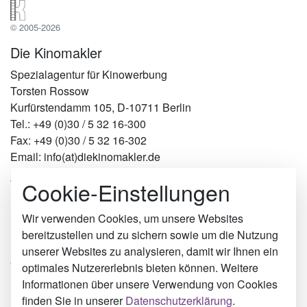
© 2005-2026
Die Kinomakler
Spezialagentur für Kinowerbung
Torsten Rossow
Kurfürstendamm 105, D-10711 Berlin
Tel.: +49 (0)30 / 5 32 16-300
Fax: +49 (0)30 / 5 32 16-302
Email: info(at)diekinomakler.de
Cookie-Einstellungen
Werben in Städten
Berlin
Hamburg
Wir verwenden Cookies, um unsere Websites
München
bereitzustellen und zu sichern sowie um die Nutzung
Köln
unserer Websites zu analysieren, damit wir Ihnen ein
Weil am Rhein
optimales Nutzererlebnis bieten können. Weitere
Balingen
Informationen über unsere Verwendung von Cookies
Stuttgart
finden Sie in unserer
Datenschutzerklärung
.