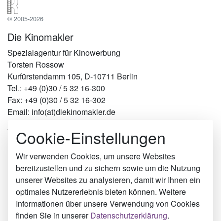
© 2005-2026
Die Kinomakler
Spezialagentur für Kinowerbung
Torsten Rossow
Kurfürstendamm 105, D-10711 Berlin
Tel.: +49 (0)30 / 5 32 16-300
Fax: +49 (0)30 / 5 32 16-302
Email: info(at)diekinomakler.de
Cookie-Einstellungen
Werben in Städten
Berlin
Hamburg
Wir verwenden Cookies, um unsere Websites
München
bereitzustellen und zu sichern sowie um die Nutzung
Köln
unserer Websites zu analysieren, damit wir Ihnen ein
Kronberg im Taunus
optimales Nutzererlebnis bieten können. Weitere
Erkelenz
Informationen über unsere Verwendung von Cookies
Heidelberg
finden Sie in unserer
Datenschutzerklärung
.