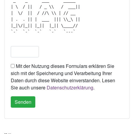
 _    _      ___      _____   

| \  / ||   / _ \\   /  ___|| 

|  \/  ||  / //\ \\ | // __   

| .  . || |  ___  ||| \\_\ || 

|_|\/|_|| |_||  |_|| \____//  

`-`  `-`  `-`   `-`   `---`   

Mit der Nutzung dieses Formulars erklären Sie
sich mit der Speicherung und Verarbeitung Ihrer
Daten durch diese Website einverstanden. Lesen
Sie auch unsere
Datenschutzerklärung
.